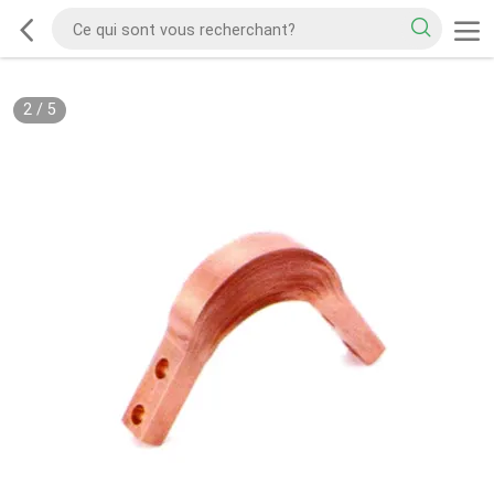
2
/
5