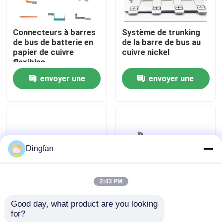
Visite d'usine
Connecteurs à barres
Système de trunking
de bus de batterie en
de la barre de bus au
papier de cuivre
cuivre nickel
Contrôle de qualité
flexibles
envoyer une
envoyer une
Contactez-nous
demande
demande
Nouvelles
Dingfan
Demandez une citation
2:43 PM
Bande de nickel pur
Good day, what product are you looking 
Rétracteur de flamme,
Connecteur à barres
for?
tube thermique
de roulement de
bande en acier nickelée