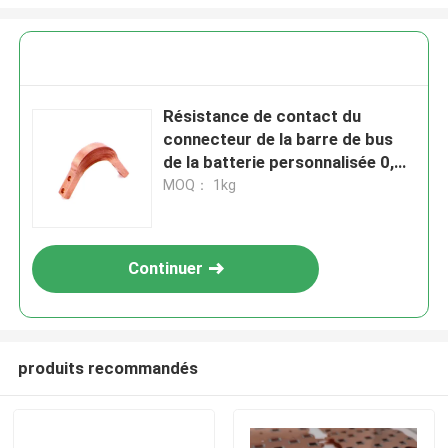
Résistance de contact du
connecteur de la barre de bus
de la batterie personnalisée 0,5
mΩ Taille maximale du produit
MOQ： 1kg
Selon les dessins
Continuer
produits recommandés