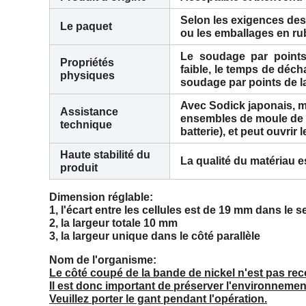
Selon les exigences des 
Le paquet
ou les emballages en ru
Le soudage par points 
Propriétés
faible, le temps de décha
physiques
soudage par points de la 
Avec Sodick japonais, m
Assistance
ensembles de moule de ma
technique
batterie), et peut ouvri
Haute stabilité du
La qualité du matériau est 
produit
Dimension réglable:
1, l'écart entre les cellules est de 19 mm dans le
2, la largeur totale 10 mm
3, la largeur unique dans le côté parallèle
Nom de l'organisme:
Le côté coupé de la bande de nickel n'est pas recouv
Il est donc important de préserver l'environnement i
Veuillez porter le gant pendant l'opération.