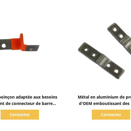
Afficher les détails
Afficher les détails
poinçon adaptée aux besoins
Métal en aluminium de pr
ent de connecteur de barre
d'OEM emboutissant des 
s de batterie emboutissant
nickelées
Contactez
Contactez
des pièces