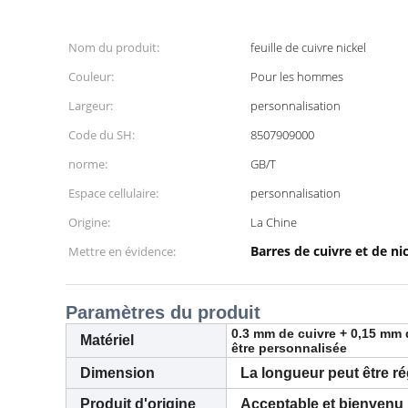
Nom du produit:
feuille de cuivre nickel
Couleur:
Pour les hommes
Largeur:
personnalisation
Code du SH:
8507909000
norme:
GB/T
Espace cellulaire:
personnalisation
Origine:
La Chine
Barres de cuivre et de ni
Mettre en évidence:
Paramètres du produit
0.3 mm de cuivre + 0,15 mm d
Matériel
être personnalisée
Dimension
La longueur peut être ré
Produit d'origine
Acceptable et bienvenu