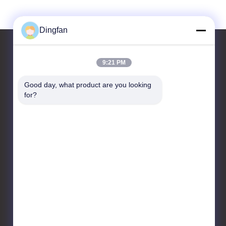
Dingfan
9:21 PM
Contactez-nous
Good day, what product are you looking 
for?
Yixing Dingfan New Energy
Technology Co., Ltd
Village de Fudong, banlieue
noire de Dingshu, ville de
Yixing
86--0510-89523999
104262108@qq.com