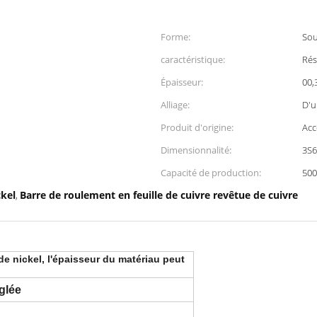
Forme:
Sou
caractéristique:
Rés
Épaisseur:
00,
Alliage:
D'u
Produit d'origine:
Acc
Dimensionnalité:
3S
Capacité de production:
500
ckel
Barre de roulement en feuille de cuivre revêtue de cuivre
,
e nickel, l'épaisseur du matériau peut
glée