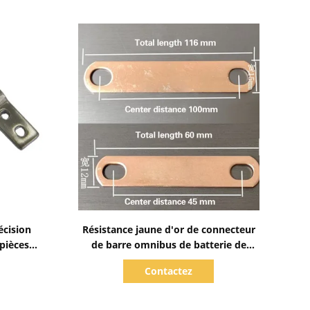
Afficher les détails
écision
Résistance jaune d'or de connecteur
pièces
de barre omnibus de batterie de
feuille de ruban basse
Contactez