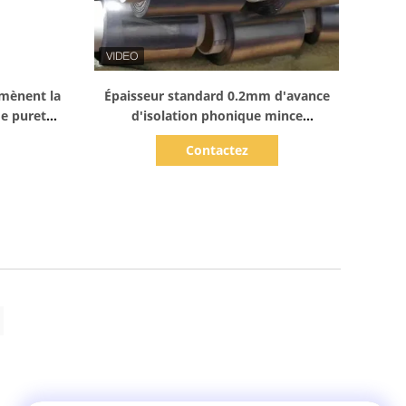
Afficher les détails
mènent la
Épaisseur standard 0.2mm d'avance
de pureté
d'isolation phonique mince
électrolytique d'aluminium
Contactez