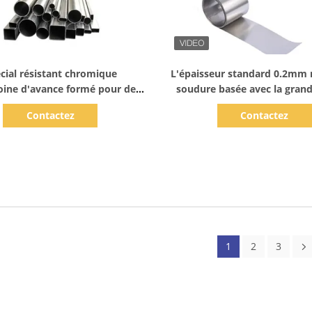
Afficher les détails
Afficher les détails
cial résistant chromique
L'épaisseur standard 0.2mm 
oine d'avance formé pour des
soudure basée avec la gran
ncidences de glissement
99,99%.
Contactez
Contactez
1
2
3