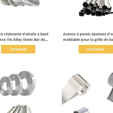
Afficher les détails
Afficher les détails
e résistante d'alcalis a basé
Avance à parois épaisses d'
ance Tin Alloy Sheet Bar de
malléable pour la grille de b
soudure
plomb
Contactez
Contactez