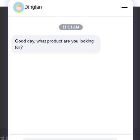
Dingfan
11:13 AM
Contactez-nous
Good day, what product are you looking 
for?
Yixing Dingfan New Energy
Technology Co., Ltd
Village de Fudong, banlieue
noire de Dingshu, ville de
Yixing
86--0510-89523999
104262108@qq.com
Politique de confidentialité
Plan du site
Site mobile