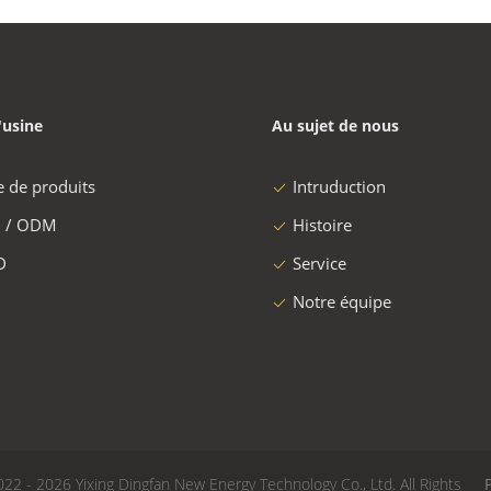
'usine
Au sujet de nous
e de produits
Intruduction
 / ODM
Histoire
D
Service
Notre équipe
22 - 2026 Yixing Dingfan New Energy Technology Co., Ltd. All Rights