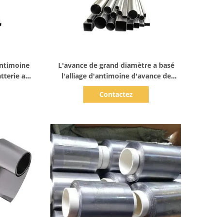
Afficher les détails
antimoine
L'avance de grand diamètre a basé
atterie au
l'alliage d'antimoine d'avance de
soudure sifflent anticorrosion
Contactez