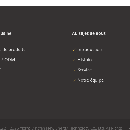
'usine
Au sujet de nous
e de produits
Intruduction
 / ODM
Histoire
D
Service
Notre équipe
22 - 2026 Yixing Dingfan New Energy Technology Co., Ltd. All Rights