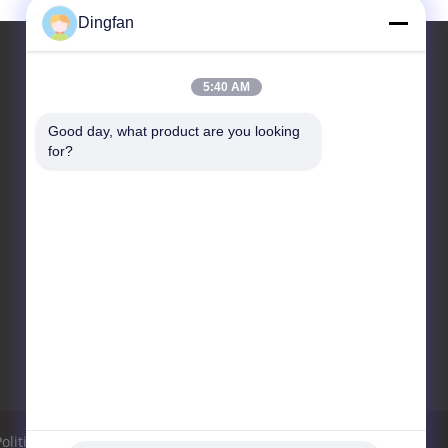
Dingfan
5:40 AM
Contactez-nous
Good day, what product are you looking 
for?
Yixing Dingfan New Energy
Technology Co., Ltd
Village de Fudong, banlieue
noire de Dingshu, ville de
Yixing
86--0510-89523999
104262108@qq.com
Politique de confidentialité
Plan du site
Site mobile