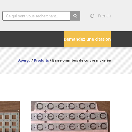
French
search
Demandez une citation
Aperçu
/
Produits
/ Barre omnibus de cuivre nickelée