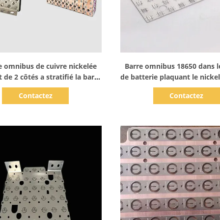
Afficher les détails
Afficher les détails
e omnibus de cuivre nickelée
Barre omnibus 18650 dans l
t de 2 côtés a stratifié la barre
de batterie plaquant le nickel
omnibus
universel
Contactez
Contactez