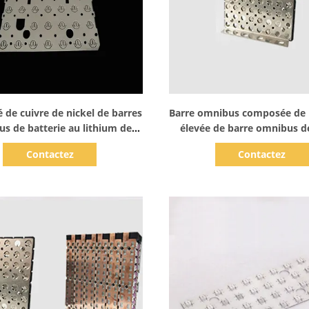
Afficher les détails
Afficher les détails
de cuivre de nickel de barres
Barre omnibus composée de 
s de batterie au lithium de
élevée de barre omnibus d
stockage de l'énergie
nickelée de Dingfan
Contactez
Contactez