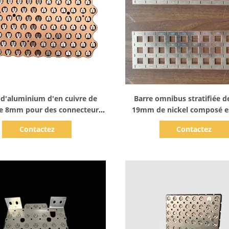
Afficher les détails
Afficher les détails
d'aluminium d'en cuivre de
Barre omnibus stratifiée d
de 8mm pour des connecteurs
19mm de nickel composé e
tterie de conditionnement
pour des paquets de bat
Contactez
Contactez
souple