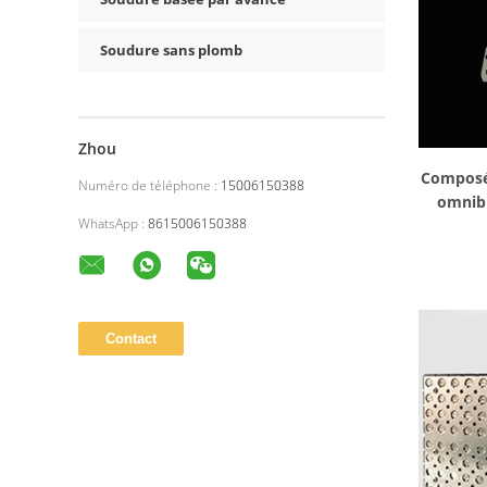
Soudure sans plomb
Zhou
Composé 
Numéro de téléphone :
15006150388
omnibu
WhatsApp :
8615006150388