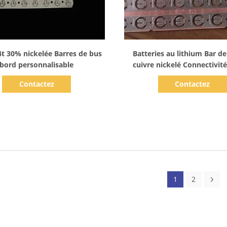
Afficher les détails
Afficher les détails
4t 30% nickelée Barres de bus
Batteries au lithium Bar d
bord personnalisable
cuivre nickelé Connectivit
Contactez
Contactez
1
2