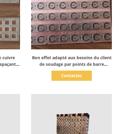
Afficher les détails
e cuivre
Bon effet adapté aux besoins du client
spaçant
de soudage par points de barre
terie
omnibus de cuivre nickelée
Contactez