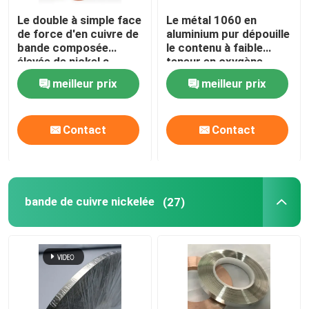
Le double à simple face
Le métal 1060 en
de force d'en cuivre de
aluminium pur dépouille
Visite d'usine
bande composée
le contenu à faible
élevée de nickel a
teneur en oxygène
dégrossi
utilisé pour le Signage
Contrôle de qualité
meilleur prix
meilleur prix
Contactez-nous
Contact
Contact
Nouvelles
bande de cuivre nickelée
(27)
Demandez une citation
Bande de nickel pur
bande en acier nickelée