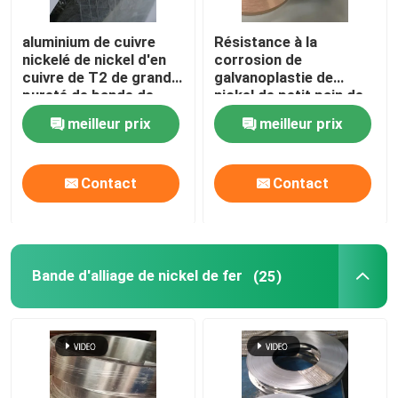
aluminium de cuivre
Résistance à la
Bande de cuivre de nickel
nickelé de nickel d'en
corrosion de
cuivre de T2 de grande
galvanoplastie de
pureté de bande de
nickel de petit pain de
bande de cuivre nickelée
0.07-60mm
cuivre au bain chaud de
meilleur prix
meilleur prix
bande
Bande d'alliage de nickel de fer
Contact
Contact
Connecteur de batterie au lithium
métal emboutissant des pièces
Bande d'alliage de nickel de fer
(25)
Connecteur de barre omnibus de batterie
Barre omnibus de cuivre nickelée