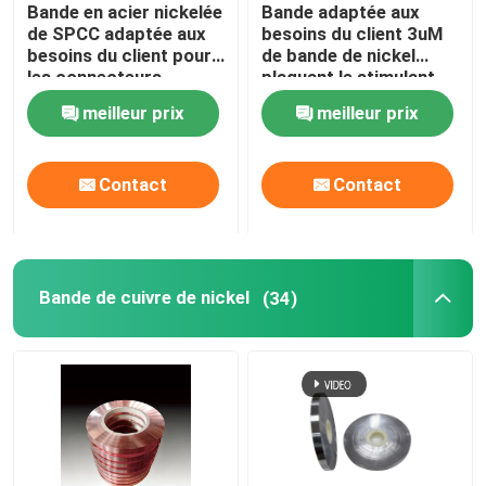
Bande en acier nickelée
Bande adaptée aux
de SPCC adaptée aux
besoins du client 3uM
besoins du client pour
de bande de nickel
les connecteurs
plaquant le stimulant
électroniques
d'épaisseur et le
meilleur prix
meilleur prix
composé inférieur
Contact
Contact
Bande de cuivre de nickel
(34)
Maison
Produits
Au sujet de nous