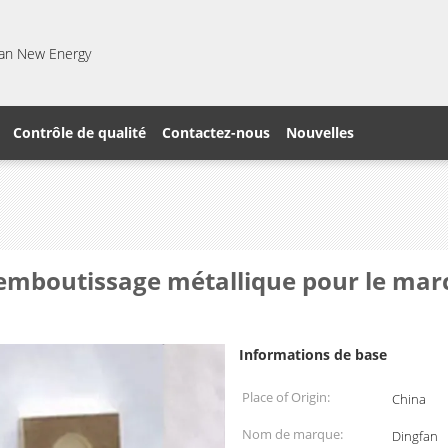
gfan New Energy
Contrôle de qualité
Contactez-nous
Nouvelles
'emboutissage métallique pour le mar
Informations de base
Place of Origin:
China
Nom de marque:
Dingfan