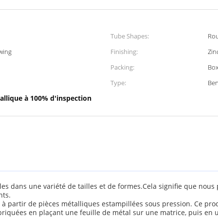
Tube Shapes:
Rou
wing
Finishing:
Zin
Packing:
Box
Type:
Ben
allique à 100% d'inspection
s dans une variété de tailles et de formes.Cela signifie que nous
nts.
à partir de pièces métalliques estampillées sous pression. Ce pro
briquées en plaçant une feuille de métal sur une matrice, puis en u