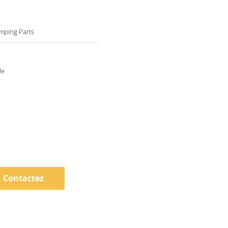
mping Parts
le
Contactez