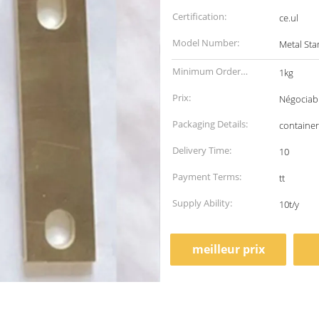
Certification:
ce.ul
Model Number:
Metal Sta
Minimum Order
1kg
Quantity:
Prix:
Négociab
Packaging Details:
container
Delivery Time:
10
Payment Terms:
tt
Supply Ability:
10t/y
meilleur prix