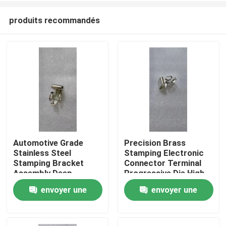
produits recommandés
Automotive Grade
Precision Brass
Stainless Steel
Stamping Electronic
Maison
Stamping Bracket
Connector Terminal
Assembly Deep
Progressive Die High
Drawing Welding
Speed Stamping OEM
envoyer une
envoyer une
Produits
Custom OEM
Custom ±0.02mm
Component SUS304
Tolerance
demande
demande
Material
Au sujet de nous