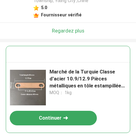
Township, Yixing City ,Chine
5.0
Fournisseur vérifié
Regardez plus
Marché de la Turquie Classe
d'acier 10.9/12.9 Pièces
métalliques en tôle estampillées
pliant quatre cavités
MOQ： 1kg
Continuer