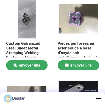
Visite d'usine
Contrôle de qualité
Contactez-nous
Custom Galvanized
Pièces perforées en
Steel Sheet Metal
acier soudé à base
Stamping Welding
d'oxyde noir
Enclosure Housing
métallique destinées à
Nouvelles
Electrical Cabinet Box
la fabrication
envoyer une
envoyer une
OEM Fabrication
industrielle
Service
Demandez une citation
demande
demande
Bande de nickel pur
Dingfan
bande en acier nickelée