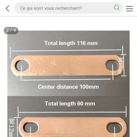
2
/
4