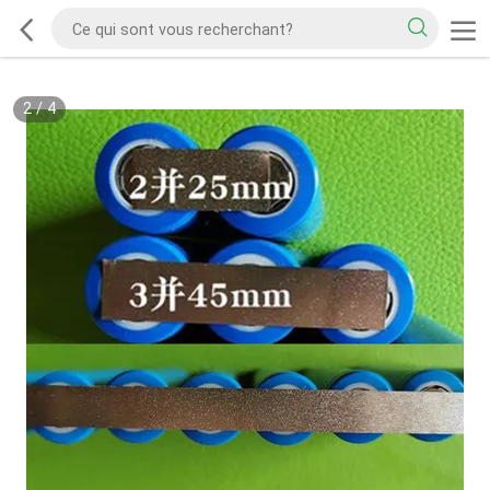
2
/
4