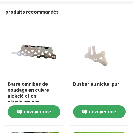
produits recommandés
Barre omnibus de
Busbar au nickel pur
soudage en cuivre
Maison
nickelé et en
aluminium pur
envoyer une
envoyer une
Produits
demande
demande
Au sujet de nous