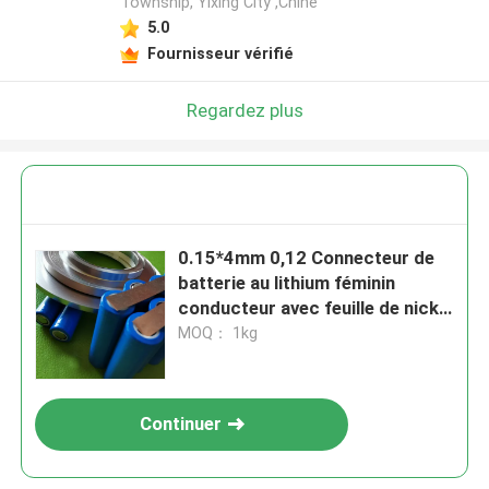
Township, Yixing City ,Chine
5.0
Fournisseur vérifié
Regardez plus
0.15*4mm 0,12 Connecteur de
batterie au lithium féminin
conducteur avec feuille de nickel
pour accéder à l'alimentation de
MOQ： 1kg
la batterie
Continuer