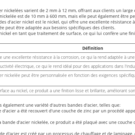
r nickelées varient de 2 mm à 12 mm, offrant aux clients un large 
 nickelée est de 10 mm à 600 mm, mais elle peut également être per
es d'acier nickel est le nickel, qui offre une excellente résistance à
ée peut être adaptée aux besoins spécifiques des clients.
ickel en tant que traitement de surface, ce qui lui confère une fini
Définition
e une excellente résistance à la corrosion, ce qui la rend adaptée à une 
tivité électrique, ce qui le rend idéal pour des applications dans l'indu
er nickelée peut être personnalisée en fonction des exigences spécifiqu
ace au nickel, ce produit a une finition lisse et brillante, améliorant son
 également une variété d'autres bandes d'acier, telles que:
 d'acier a été recouvert d'une couche de zinc par un procédé appel
 la bande d'acier nickelée, ce produit a été plaqué avec une couche 
de d'acier est créé par un processus de chauffage et de laminage, 