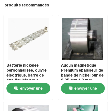
produits recommandés
Batterie nickelée
Aucun magnétique
personnalisée, cuivre
Premium épaisseur de
électrique, barre de
bande de nickel pur de
Maison
bus flexible pour
0,05 mm à 3 mm
voiture à énergie
envoyer une
envoyer une
nouvelle
Produits
demande
demande
Au sujet de nous