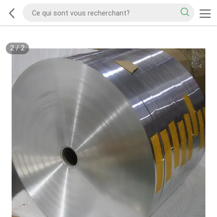
2
/
2