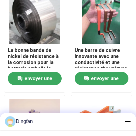
Visite d'usine
Contrôle de qualité
La bonne bande de
Une barre de cuivre
Contactez-nous
nickel de résistance à
innovante avec une
la corrosion pour la
conductivité et une
batterie emballe la
résistance thermiques
soudure
supérieures
Nouvelles
envoyer une
envoyer une
demande
demande
Demandez une citation
Bande de nickel pur
Dingfan
bande en acier nickelée