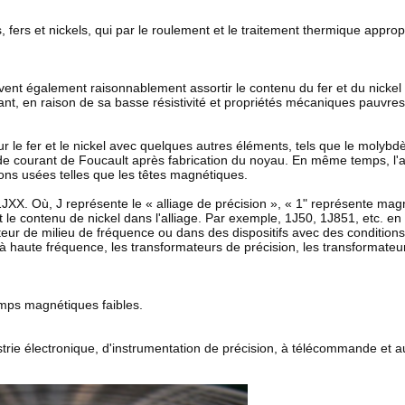
 fers et nickels, qui par le roulement et le traitement thermique approp
ent également raisonnablement assortir le contenu du fer et du nickel p
t, en raison de sa basse résistivité et propriétés mécaniques pauvres, 
ur le fer et le nickel avec quelques autres éléments, tels que le molybd
te de courant de Foucault après fabrication du noyau. En même temps, l
tions usées telles que les têtes magnétiques.
1JXX. Où, J représente le « alliage de précision », « 1" représente mag
 le contenu de nickel dans l'alliage. Par exemple, 1J50, 1J851, etc. en
 de milieu de fréquence ou dans des dispositifs avec des conditions str
à haute fréquence, les transformateurs de précision, les transformateu
hamps magnétiques faibles.
strie électronique, d'instrumentation de précision, à télécommande et 