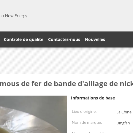
gfan New Energy
Contrôle de qualité
Contactez-nous
Nouvelles
mous de fer de bande d'alliage de nick
Informations de base
Lieu d'origine:
La Chine
Nom de marque:
Dingfan