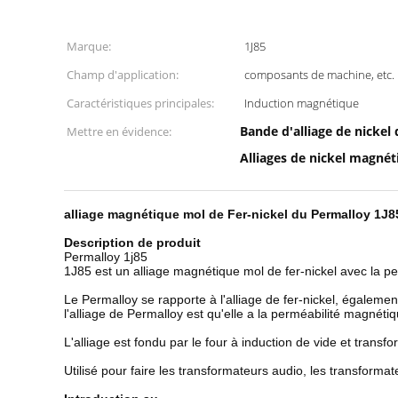
Marque:
1J85
Champ d'application:
composants de machine, etc.
Caractéristiques principales:
Induction magnétique
Bande d'alliage de nickel 
Mettre en évidence:
Alliages de nickel magné
alliage magnétique mol de Fer-nickel du Permalloy 1J8
Description de produit
Permalloy 1j85
1J85 est un alliage magnétique mol de fer-nickel avec la p
Le Permalloy se rapporte à l'alliage de fer-nickel, égaleme
l'alliage de Permalloy est qu'elle a la perméabilité magnéti
L'alliage est fondu par le four à induction de vide et transf
Utilisé pour faire les transformateurs audio, les transform