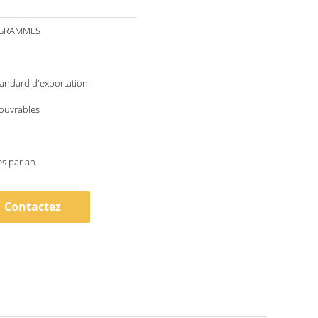
OGRAMMES
andard d'exportation
 ouvrables
es par an
Contactez