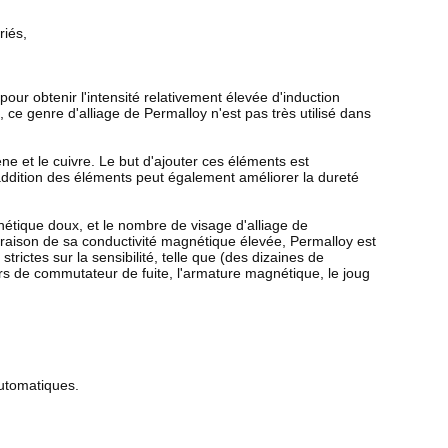
riés,
our obtenir l'intensité relativement élevée d'induction
ce genre d'alliage de Permalloy n'est pas très utilisé dans
ène et le cuivre. Le but d'ajouter ces éléments est
'addition des éléments peut également améliorer la dureté
nétique doux, et le nombre de visage d'alliage de
 raison de sa conductivité magnétique élevée, Permalloy est
ictes sur la sensibilité, telle que (des dizaines de
rs de commutateur de fuite, l'armature magnétique, le joug
automatiques.