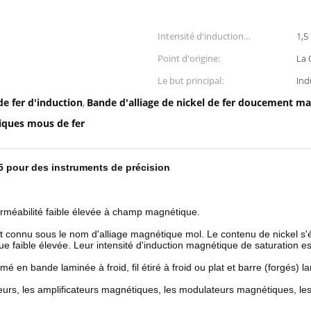
Intensité d'induction
1,5
magnétique de saturation BS
Point d'origine:
La 
(t):
Le but principal:
Ind
de fer d'induction
Bande d'alliage de nickel de fer doucement m
,
tiques mous de fer
5 pour des instruments de précision
erméabilité faible élevée à champ magnétique.
nt connu sous le nom d'alliage magnétique mol. Le contenu de nickel s'é
que faible élevée. Leur intensité d'induction magnétique de saturation e
ormé en bande laminée à froid, fil étiré à froid ou plat et barre (forgés
ateurs, les amplificateurs magnétiques, les modulateurs magnétiques, les