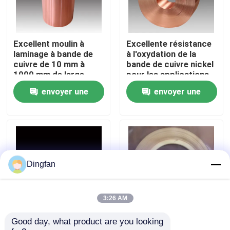
Visite d'usine
Excellent moulin à
Excellente résistance
laminage à bande de
à l'oxydation de la
Contrôle de qualité
cuivre de 10 mm à
bande de cuivre nickel
1000 mm de large
pour les applications
non magnétiques
envoyer une
envoyer une
Contactez-nous
demande
demande
Nouvelles
Demandez une citation
Dingfan
Bande de nickel pur
3:26 AM
Good day, what product are you looking 
Coil de bande de
bande de cuivre nickel
bande en acier nickelée