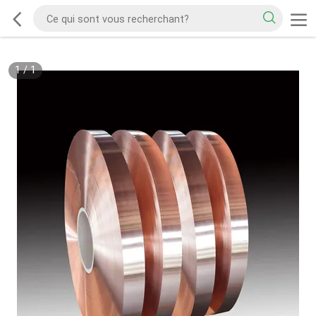
1
/
1