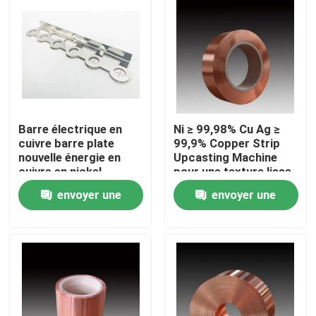
Barre électrique en
Ni ≥ 99,98% Cu Ag ≥
cuivre barre plate
99,9% Copper Strip
nouvelle énergie en
Upcasting Machine
cuivre en nickel
pour une texture lisse
du cuivre
envoyer une
envoyer une
Maison
demande
demande
Produits
Au sujet de nous