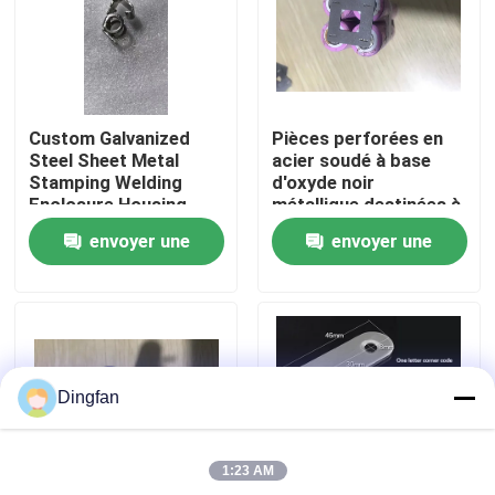
Visite d'usine
Contrôle de qualité
Custom Galvanized
Pièces perforées en
Steel Sheet Metal
acier soudé à base
Stamping Welding
d'oxyde noir
Contactez-nous
Enclosure Housing
métallique destinées à
Electrical Cabinet Box
la fabrication
envoyer une
envoyer une
OEM Fabrication
industrielle
Service
Nouvelles
demande
demande
Demandez une citation
Dingfan
Bande de nickel pur
1:23 AM
bande en acier nickelée