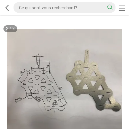
2
/
3