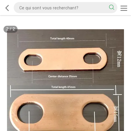
2
/
2