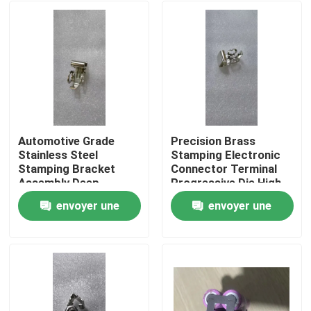
Automotive Grade
Precision Brass
Stainless Steel
Stamping Electronic
Stamping Bracket
Connector Terminal
Assembly Deep
Progressive Die High
Drawing Welding
Speed Stamping OEM
envoyer une
envoyer une
Custom OEM
Custom ±0.02mm
Maison
Component SUS304
Tolerance
demande
demande
Material
Produits
Au sujet de nous