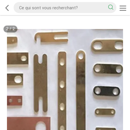
2
/
2