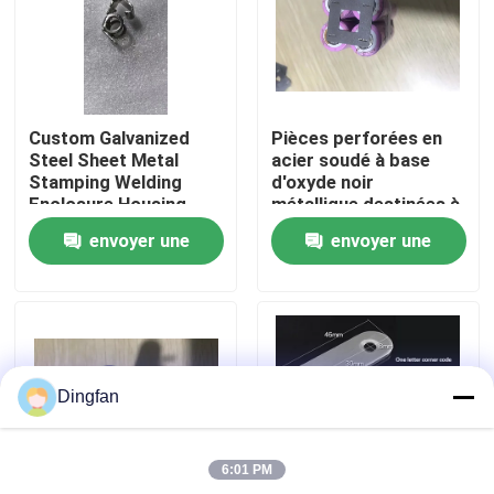
Visite d'usine
Contrôle de qualité
Custom Galvanized
Pièces perforées en
Steel Sheet Metal
acier soudé à base
Stamping Welding
d'oxyde noir
Contactez-nous
Enclosure Housing
métallique destinées à
Electrical Cabinet Box
la fabrication
envoyer une
envoyer une
OEM Fabrication
industrielle
Service
Nouvelles
demande
demande
Demandez une citation
Dingfan
Bande de nickel pur
6:01 PM
bande en acier nickelée