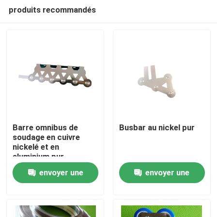
produits recommandés
Barre omnibus de
Busbar au nickel pur
soudage en cuivre
nickelé et en
Maison
aluminium pur
envoyer une
envoyer une
Produits
demande
demande
Au sujet de nous