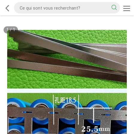
1
/
1