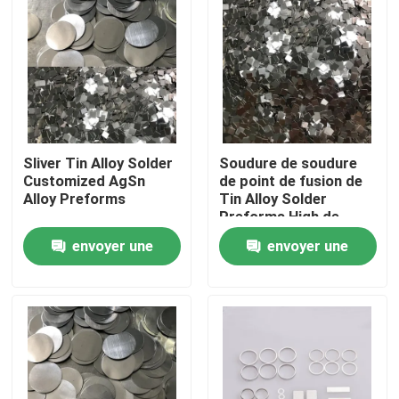
Sliver Tin Alloy Solder
Soudure de soudure
Customized AgSn
de point de fusion de
Alloy Preforms
Tin Alloy Solder
Preforms High de
ruban
envoyer une
envoyer une
Maison
demande
demande
Produits
Au sujet de nous