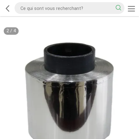
2
/
4