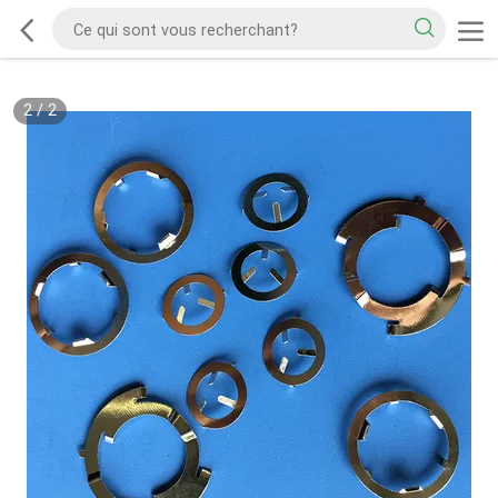
2
/
2