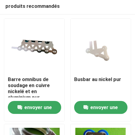
produits recommandés
Barre omnibus de
Busbar au nickel pur
soudage en cuivre
nickelé et en
Maison
aluminium pur
envoyer une
envoyer une
Produits
demande
demande
Au sujet de nous